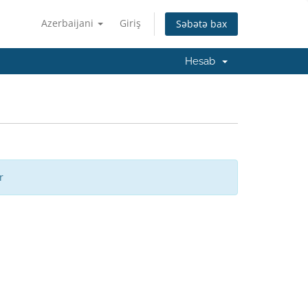
Azerbaijani
Giriş
Səbətə bax
Hesab
r