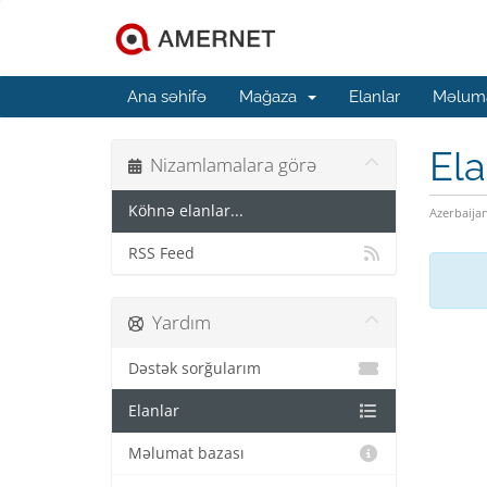
Ana səhifə
Mağaza
Elanlar
Məluma
Ela
Nizamlamalara görə
Köhnə elanlar...
Azerbaija
RSS Feed
Yardım
Dəstək sorğularım
Elanlar
Məlumat bazası