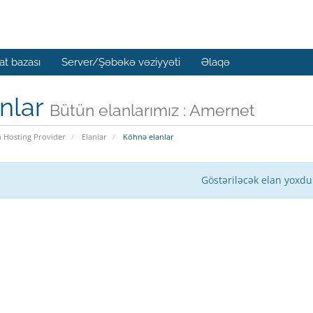
t bazası
Server/Şəbəkə vəziyyəti
Əlaqə
nlar
Bütün elanlarımız : Amernet
n Hosting Provider
Elanlar
Köhnə elanlar
Göstəriləcək elan yoxdu