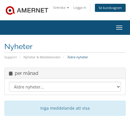
Svenska
Logga in
Se kundvagnen
Växla
Nyheter
Support
Nyheter & Meddelanden
Äldre nyheter
per månad
Inga meddelande att visa