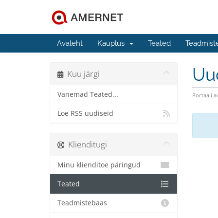
Avaleht
Kauplus
Teated
Teadmist
Uu
Kuu järgi
Vanemad Teated...
Portaali a
Loe RSS uudiseid
Klienditugi
Minu klienditoe päringud
Teated
Teadmistebaas