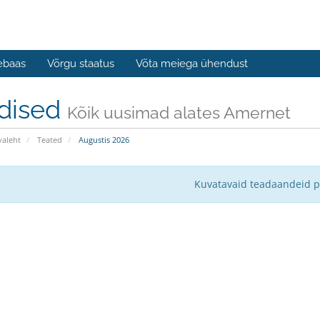
ebaas
Võrgu staatus
Võta meiega ühendust
dised
Kõik uusimad alates Amernet
valeht
Teated
Augustis 2026
Kuvatavaid teadaandeid p