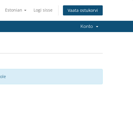
Estonian
Logi sisse
Vaata ostukorvi
Konto
ole