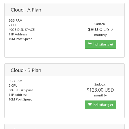
Cloud - A Plan
2GB RAM
Sadəcə..
2 CPU
$80.00 USD
40GB DISK SPACE
1 IP Address
monthly
10M Port Speed
İndi sifariş et
Cloud - B Plan
3GB RAM
Sadəcə..
2 CPU
$123.00 USD
60GB Disk Space
1 IP Address
monthly
10M Port Speed
İndi sifariş et