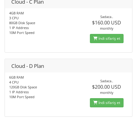
Cloud - C Plan
4GB RAM
Sadəcə..
3 CPU
$160.00 USD
80GB Disk Space
1 IP Address
monthly
10M Port Speed
İndi sifariş et
Cloud - D Plan
6GB RAM
Sadəcə..
4 CPU
$200.00 USD
120GB Disk Space
1 IP Address
monthly
10M Port Speed
İndi sifariş et