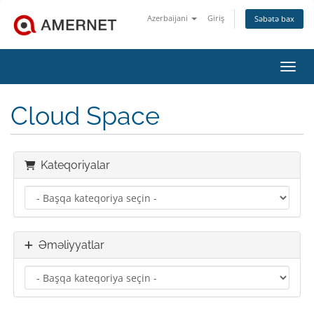
Azerbaijani
Giriş
Səbətə bax
Naviq
Cloud Space
Kateqoriyalar
Əməliyyatlar