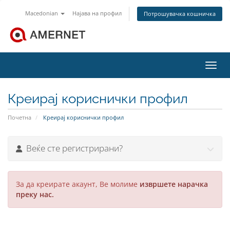
Macedonian
Најава на профил
Потрошувачка кошничка
Вклу
Креирај кориснички профил
Почетна
Креирај кориснички профил
Веќе сте регистрирани?
За да креирате акаунт, Ве молиме
извршете нарачка
преку нас.